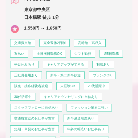
東京都中央区
日本橋駅 徒歩 1分
1,550円 ～ 1,650円
交通費支給
完全週休2日制
高時給・高収入
週払い
土日祝日勤務OK
シフト勤務
週5日勤務
平日休みあり
キャリアアップができる
制服あり
正社員登用あり
新卒・第二新卒歓迎
ブランクOK
販売・接客経験者歓迎
未経験OK
20代活躍中
30代活躍中
キャリアカウンセリングに自信あり
スタッフフォローに自信あり
ファッション業界に強い
交通費支給のお仕事が豊富
新卒派遣制度あり
短期・単発のお仕事が豊富
年齢の幅広いお仕事あり