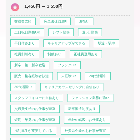
1,450円 ～ 1,550円
交通費支給
完全週休2日制
週払い
土日祝日勤務OK
シフト勤務
週5日勤務
平日休みあり
キャリアアップができる
駅近・駅中
社員割引有り
制服あり
正社員登用あり
新卒・第二新卒歓迎
ブランクOK
販売・接客経験者歓迎
未経験OK
20代活躍中
30代活躍中
キャリアカウンセリングに自信あり
スタッフフォローに自信あり
ファッション業界に強い
交通費支給のお仕事が豊富
新卒派遣制度あり
短期・単発のお仕事が豊富
年齢の幅広いお仕事あり
福利厚生が充実している
外資系企業のお仕事が豊富