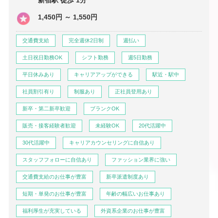
新宿駅 徒歩 1分
1,450円 ～ 1,550円
交通費支給
完全週休2日制
週払い
土日祝日勤務OK
シフト勤務
週5日勤務
平日休みあり
キャリアアップができる
駅近・駅中
社員割引有り
制服あり
正社員登用あり
新卒・第二新卒歓迎
ブランクOK
販売・接客経験者歓迎
未経験OK
20代活躍中
30代活躍中
キャリアカウンセリングに自信あり
スタッフフォローに自信あり
ファッション業界に強い
交通費支給のお仕事が豊富
新卒派遣制度あり
短期・単発のお仕事が豊富
年齢の幅広いお仕事あり
福利厚生が充実している
外資系企業のお仕事が豊富