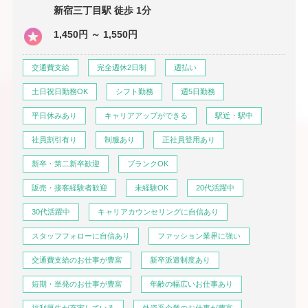
新宿三丁目駅 徒歩 1分
1,450円 ～ 1,550円
交通費支給
完全週休2日制
週払い
土日祝日勤務OK
シフト勤務
週5日勤務
平日休みあり
キャリアアップができる
駅近・駅中
社員割引有り
制服あり
正社員登用あり
新卒・第二新卒歓迎
ブランクOK
販売・接客経験者歓迎
未経験OK
20代活躍中
30代活躍中
キャリアカウンセリングに自信あり
スタッフフォローに自信あり
ファッション業界に強い
交通費支給のお仕事が豊富
新卒派遣制度あり
短期・単発のお仕事が豊富
年齢の幅広いお仕事あり