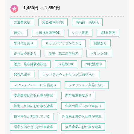
1,450円 ～ 1,550円
交通費支給
完全週休2日制
高時給・高収入
週払い
土日祝日勤務OK
シフト勤務
週5日勤務
平日休みあり
キャリアアップができる
制服あり
正社員登用あり
新卒・第二新卒歓迎
ブランクOK
販売・接客経験者歓迎
未経験OK
20代活躍中
30代活躍中
キャリアカウンセリングに自信あり
スタッフフォローに自信あり
ファッション業界に強い
交通費支給のお仕事が豊富
新卒派遣制度あり
短期・単発のお仕事が豊富
年齢の幅広いお仕事あり
福利厚生が充実している
外資系企業のお仕事が豊富
語学が活かせるお仕事豊富
大手企業のお仕事が豊富