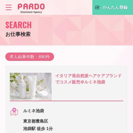
かんたん登録
SEARCH
お仕事検索
求人結果件数：890件
イタリア発自然派ヘアケアブランド
でコスメ販売＠ルミネ池袋
ルミネ池袋
東京都豊島区
池袋駅 徒歩 1分