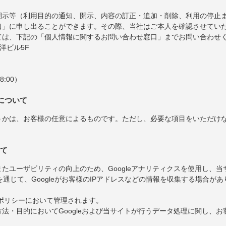
開示等（利用目的の通知、開示、内容の訂正・追加・削除、利用の停止
口」に申し出ることができます。その際、当社はご本人を確認させてい
ては、下記の「個人情報に関するお問い合わせ窓口」までお問い合わせ
東洋ビル5F
8:00）
について
うかは、お客様の任意によるものです。ただし、必要な項目をいただけ
いて
たユーザビリティの向上のため、Googleアナリティクスを使用し、
を通じて、Googleがお客様のIPアドレスなどの情報を収集する場合があ
ーポリシーにおいて管理されます。
法・目的においてGoogleおよび当サイトが行うデータ処理に関し、