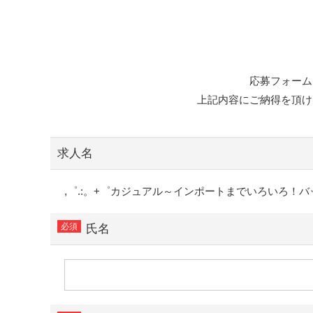
応募フォーム
上記内容にご納得を頂け
求人名
,゜.:。+゜カジュアル～インポートまでいろいろ！バ
氏名