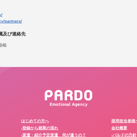
y/
cy/partners/
属及び連絡先
治祐
はじめての方へ
採用担当者様
-登録から就業の流れ
会社概要
-派遣・紹介予定派遣 何が違うの？
-パルドの方針