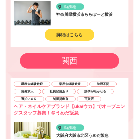
勤務地
神奈川県横浜市ららぽーと横浜
詳細はこちら
関西
職種未経験歓迎
業界未経験歓迎
学歴不問
急募求人
社員登用あり
語学が活かせる
週払いＯＫ
制服貸出有
百貨店
ヘア・ネイルケアブランド【uka/ウカ】でオープニン
グスタッフ募集！＠うめだ阪急
勤務地
大阪府大阪市北区うめだ阪急