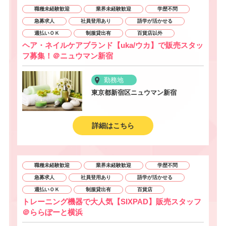
職種未経験歓迎
業界未経験歓迎
学歴不問
急募求人
社員登用あり
語学が活かせる
週払いＯＫ
制服貸出有
百貨店以外
ヘア・ネイルケアブランド【uka/ウカ】で販売スタッ
フ募集！＠ニュウマン新宿
勤務地
東京都新宿区ニュウマン新宿
詳細はこちら
職種未経験歓迎
業界未経験歓迎
学歴不問
急募求人
社員登用あり
語学が活かせる
週払いＯＫ
制服貸出有
百貨店
トレーニング機器で大人気【SIXPAD】販売スタッフ
＠ららぽーと横浜