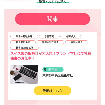
新着・おすすめ求人
関東
業界未経験歓迎
学歴不問
急募求人
社員登用あり
語学が活かせる
週払いＯＫ
接客/販売職以外
スイス製の腕時計が大人気！ブランド本社にて社長
秘書のお仕事！
勤務地
東京都中央区銀座本社
詳細はこちら