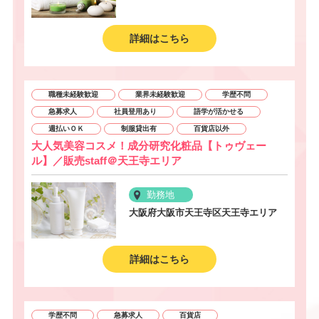
詳細はこちら
職種未経験歓迎
業界未経験歓迎
学歴不問
急募求人
社員登用あり
語学が活かせる
週払いＯＫ
制服貸出有
百貨店以外
大人気美容コスメ！成分研究化粧品【トゥヴェー
ル】／販売staff＠天王寺エリア
勤務地
大阪府大阪市天王寺区天王寺エリア
詳細はこちら
学歴不問
急募求人
百貨店