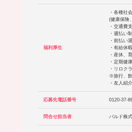
・各種社
(健康保険
・交通費
・週払い
・前払い
福利厚生
・有給休
・産休、
・定期健康
・リロク
※旅行、
・友人紹介
応募先電話番号
0120-37-8
問合せ担当者
パルド株