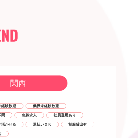
END
関西
未経験歓迎
業界未経験歓迎
不問
急募求人
社員登用あり
が活かせる
週払いＯＫ
制服貸出有
店