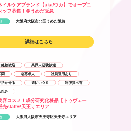
ネイルケアブランド【uka/ウカ】でオープニ
タッフ募集！＠うめだ阪急
大阪府大阪市北区うめだ阪急
地
詳細はこちら
未経験歓迎
業界未経験歓迎
不問
急募求人
社員登用あり
が活かせる
週払いＯＫ
制服貸出有
店以外
美容コスメ！成分研究化粧品【トゥヴェー
売staff＠天王寺エリア
大阪府大阪市天王寺区天王寺エリア
地