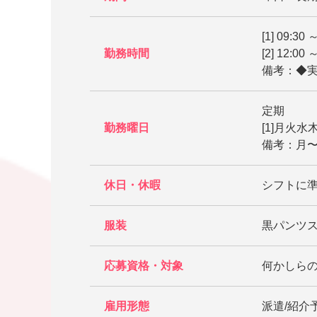
[1] 09:30 
勤務時間
[2] 12:00 
備考：◆実
定期
勤務曜日
[1]月火
備考：月〜
休日・休暇
シフトに
服装
黒パンツ
応募資格・対象
何かしら
雇用形態
派遣/紹介