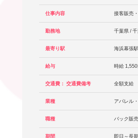
仕事内容
接客販売
勤務地
千葉県 /
最寄り駅
海浜幕張駅
給与
時給 1,550
交通費： 交通費備考
全額支給
業種
アパレル
職種
バック販売
期間
即日～長