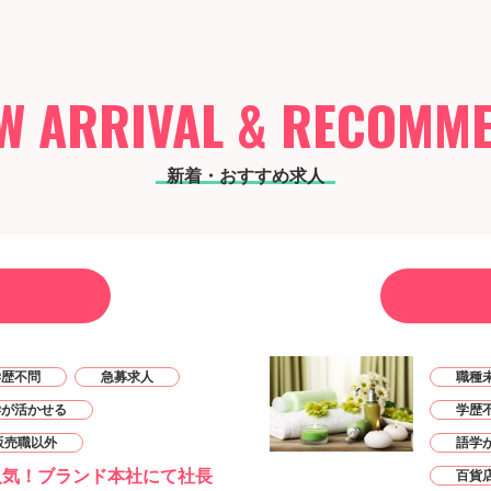
W ARRIVAL & RECOMM
新着・おすすめ求人
学歴不問
急募求人
職種
学が活かせる
学歴
販売職以外
語学
人気！ブランド本社にて社長
百貨