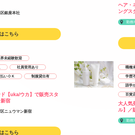
ヘア・
ングス
央区銀座本社
勤務
はこちら
業界未経験歓迎
人
社員登用あり
職種
週払いＯＫ
制服貸出有
学歴
語学
ド【uka/ウカ】で販売スタ
百貨
ン新宿
大人気
ル】／販
宿区ニュウマン新宿
勤務
はこちら