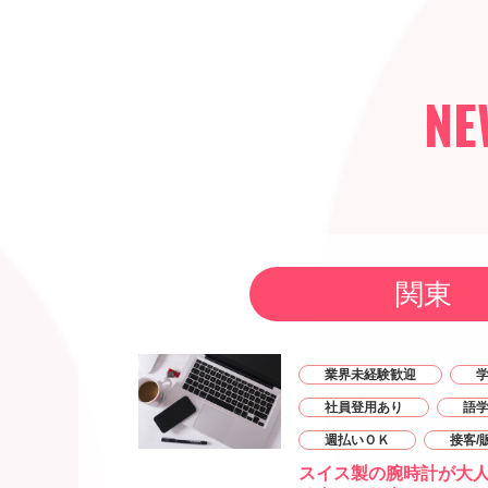
NE
関東
業界未経験歓迎
社員登用あり
語
週払いＯＫ
接客/
スイス製の腕時計が大