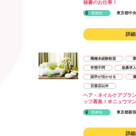
秘書のお仕事！
東京都中
勤務地
詳細
職種未経験歓迎
学歴不問
急募求
語学が活かせる
百貨店以外
ヘア・ネイルケアブラン
ッフ募集！＠ニュウマ
東京都新
勤務地
詳細