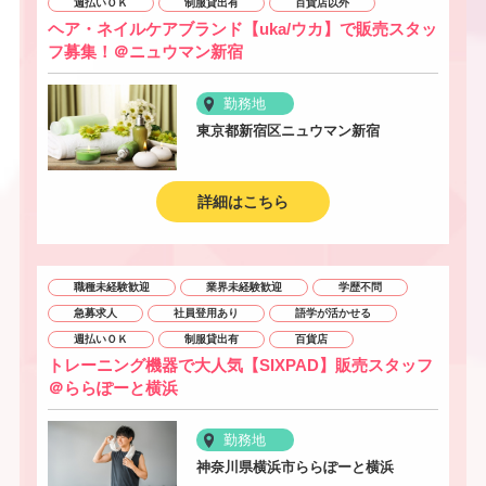
週払いＯＫ
制服貸出有
百貨店以外
ヘア・ネイルケアブランド【uka/ウカ】で販売スタッ
フ募集！＠ニュウマン新宿
勤務地
東京都新宿区ニュウマン新宿
詳細はこちら
職種未経験歓迎
業界未経験歓迎
学歴不問
急募求人
社員登用あり
語学が活かせる
週払いＯＫ
制服貸出有
百貨店
トレーニング機器で大人気【SIXPAD】販売スタッフ
＠ららぽーと横浜
勤務地
神奈川県横浜市ららぽーと横浜