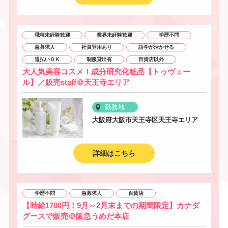
職種未経験歓迎
業界未経験歓迎
学歴不問
急募求人
社員登用あり
語学が活かせる
週払いＯＫ
制服貸出有
百貨店以外
大人気美容コスメ！成分研究化粧品【トゥヴェー
ル】／販売staff＠天王寺エリア
勤務地
大阪府大阪市天王寺区天王寺エリア
詳細はこちら
学歴不問
急募求人
百貨店
【時給1700円！9月～2月末までの期間限定】カナダ
グースで販売＠阪急うめだ本店