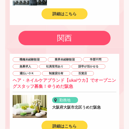
詳細はこちら
関西
職種未経験歓迎
業界未経験歓迎
学歴不問
急募求人
社員登用あり
語学が活かせる
週払いＯＫ
制服貸出有
百貨店
ヘア・ネイルケアブランド【uka/ウカ】でオープニン
グスタッフ募集！＠うめだ阪急
勤務地
大阪府大阪市北区うめだ阪急
詳細はこちら