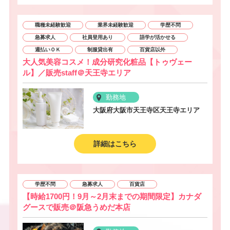
職種未経験歓迎
業界未経験歓迎
学歴不問
急募求人
社員登用あり
語学が活かせる
週払いＯＫ
制服貸出有
百貨店以外
大人気美容コスメ！成分研究化粧品【トゥヴェー
ル】／販売staff＠天王寺エリア
勤務地
大阪府大阪市天王寺区天王寺エリア
詳細はこちら
学歴不問
急募求人
百貨店
【時給1700円！9月～2月末までの期間限定】カナダ
グースで販売＠阪急うめだ本店