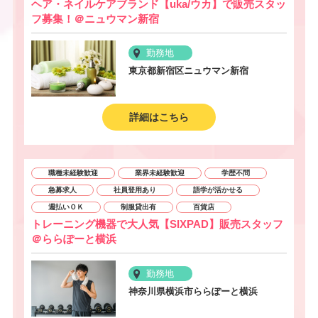
ヘア・ネイルケアブランド【uka/ウカ】で販売スタッ
フ募集！＠ニュウマン新宿
勤務地
東京都新宿区ニュウマン新宿
詳細はこちら
職種未経験歓迎
業界未経験歓迎
学歴不問
急募求人
社員登用あり
語学が活かせる
週払いＯＫ
制服貸出有
百貨店
トレーニング機器で大人気【SIXPAD】販売スタッフ
＠ららぽーと横浜
勤務地
神奈川県横浜市ららぽーと横浜