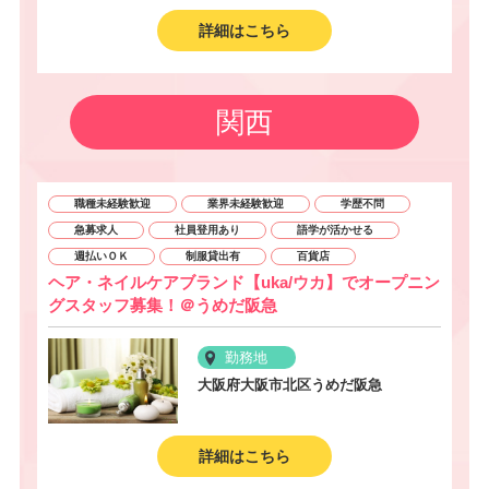
詳細はこちら
関西
職種未経験歓迎
業界未経験歓迎
学歴不問
急募求人
社員登用あり
語学が活かせる
週払いＯＫ
制服貸出有
百貨店
ヘア・ネイルケアブランド【uka/ウカ】でオープニン
グスタッフ募集！＠うめだ阪急
勤務地
大阪府大阪市北区うめだ阪急
詳細はこちら