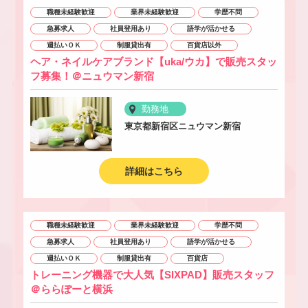
職種未経験歓迎
業界未経験歓迎
学歴不問
急募求人
社員登用あり
語学が活かせる
週払いＯＫ
制服貸出有
百貨店以外
ヘア・ネイルケアブランド【uka/ウカ】で販売スタッ
フ募集！＠ニュウマン新宿
勤務地
東京都新宿区ニュウマン新宿
詳細はこちら
職種未経験歓迎
業界未経験歓迎
学歴不問
急募求人
社員登用あり
語学が活かせる
週払いＯＫ
制服貸出有
百貨店
トレーニング機器で大人気【SIXPAD】販売スタッフ
＠ららぽーと横浜