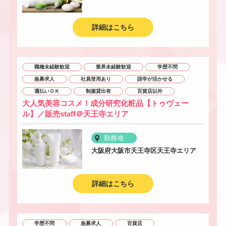
詳細はこちら
職種未経験歓迎
業界未経験歓迎
学歴不問
急募求人
社員登用あり
語学が活かせる
週払いＯＫ
制服貸出有
百貨店以外
大人気美容コスメ！成分研究化粧品【トゥヴェー
ル】／販売staff＠天王寺エリア
勤務地
大阪府大阪市天王寺区天王寺エリア
詳細はこちら
学歴不問
急募求人
百貨店