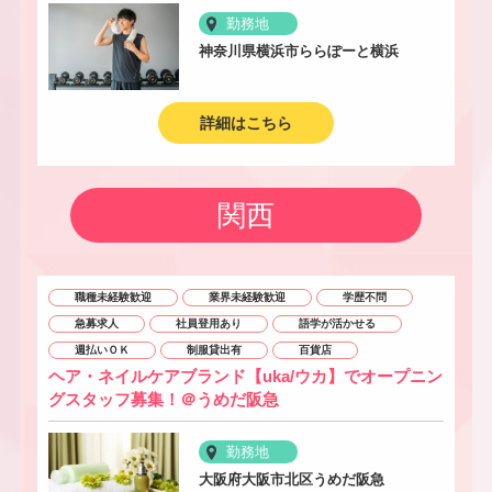
勤務地
神奈川県横浜市ららぽーと横浜
詳細はこちら
関西
職種未経験歓迎
業界未経験歓迎
学歴不問
急募求人
社員登用あり
語学が活かせる
週払いＯＫ
制服貸出有
百貨店
ヘア・ネイルケアブランド【uka/ウカ】でオープニン
グスタッフ募集！＠うめだ阪急
勤務地
大阪府大阪市北区うめだ阪急