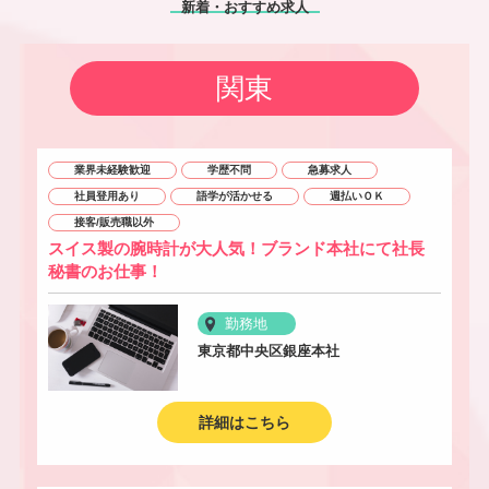
新着・おすすめ求人
関東
業界未経験歓迎
学歴不問
急募求人
社員登用あり
語学が活かせる
週払いＯＫ
接客/販売職以外
スイス製の腕時計が大人気！ブランド本社にて社長
秘書のお仕事！
勤務地
東京都中央区銀座本社
詳細はこちら