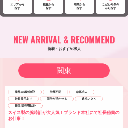
エリアから
職種から
期間から
こだわり条件
探す
探す
探す
から探す
NEW ARRIVAL & RECOMMEND
新着・おすすめ求人
関東
業界未経験歓迎
学歴不問
急募求人
社員登用あり
語学が活かせる
週払いＯＫ
接客/販売職以外
スイス製の腕時計が大人気！ブランド本社にて社長秘書の
お仕事！