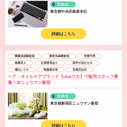
勤務地
東京都中央区銀座本社
詳細はこちら
職種未経験歓迎
業界未経験歓迎
学歴不問
急募求人
社員登用あり
語学が活かせる
週払いＯＫ
制服貸出有
百貨店以外
ヘア・ネイルケアブランド【uka/ウカ】で販売スタッフ募
集！＠ニュウマン新宿
勤務地
東京都新宿区ニュウマン新宿
詳細はこちら