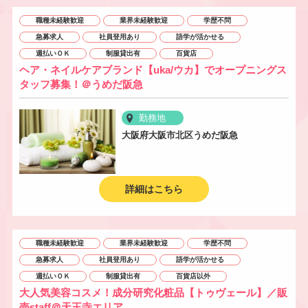
職種未経験歓迎
業界未経験歓迎
学歴不問
急募求人
社員登用あり
語学が活かせる
週払いＯＫ
制服貸出有
百貨店
ヘア・ネイルケアブランド【uka/ウカ】でオープニングス
タッフ募集！＠うめだ阪急
勤務地
大阪府大阪市北区うめだ阪急
詳細はこちら
職種未経験歓迎
業界未経験歓迎
学歴不問
急募求人
社員登用あり
語学が活かせる
週払いＯＫ
制服貸出有
百貨店以外
大人気美容コスメ！成分研究化粧品【トゥヴェール】／販
売staff＠天王寺エリア