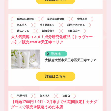
職種未経験歓迎
業界未経験歓迎
学歴不問
急募求人
社員登用あり
語学が活かせる
週払いＯＫ
制服貸出有
百貨店以外
大人気美容コスメ！成分研究化粧品【トゥヴェー
ル】／販売staff＠天王寺エリア
勤務地
大阪府大阪市天王寺区天王寺エリア
詳細はこちら
学歴不問
急募求人
百貨店
【時給1700円！9月～2月末までの期間限定】カナダ
グースで販売＠阪急うめだ本店