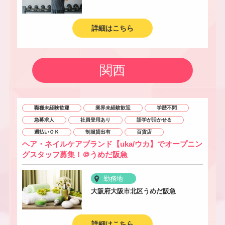
詳細はこちら
関西
職種未経験歓迎
業界未経験歓迎
学歴不問
急募求人
社員登用あり
語学が活かせる
週払いＯＫ
制服貸出有
百貨店
ヘア・ネイルケアブランド【uka/ウカ】でオープニン
グスタッフ募集！＠うめだ阪急
勤務地
大阪府大阪市北区うめだ阪急
詳細はこちら