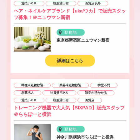
週払いＯＫ
制服貸出有
百貨店以外
ヘア・ネイルケアブランド【uka/ウカ】で販売スタッ
フ募集！＠ニュウマン新宿
勤務地
東京都新宿区ニュウマン新宿
詳細はこちら
職種未経験歓迎
業界未経験歓迎
学歴不問
急募求人
社員登用あり
語学が活かせる
週払いＯＫ
制服貸出有
百貨店
トレーニング機器で大人気【SIXPAD】販売スタッフ
＠ららぽーと横浜
勤務地
神奈川県横浜市ららぽーと横浜