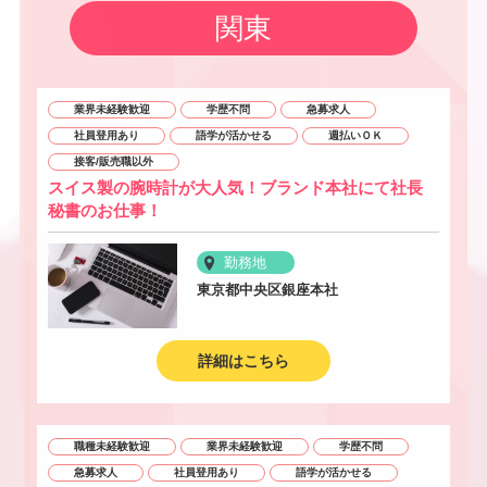
関東
業界未経験歓迎
学歴不問
急募求人
社員登用あり
語学が活かせる
週払いＯＫ
接客/販売職以外
スイス製の腕時計が大人気！ブランド本社にて社長
秘書のお仕事！
勤務地
東京都中央区銀座本社
詳細はこちら
職種未経験歓迎
業界未経験歓迎
学歴不問
急募求人
社員登用あり
語学が活かせる