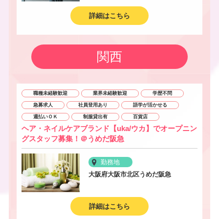
詳細はこちら
関西
職種未経験歓迎
業界未経験歓迎
学歴不問
急募求人
社員登用あり
語学が活かせる
週払いＯＫ
制服貸出有
百貨店
ヘア・ネイルケアブランド【uka/ウカ】でオープニン
グスタッフ募集！＠うめだ阪急
勤務地
大阪府大阪市北区うめだ阪急
詳細はこちら