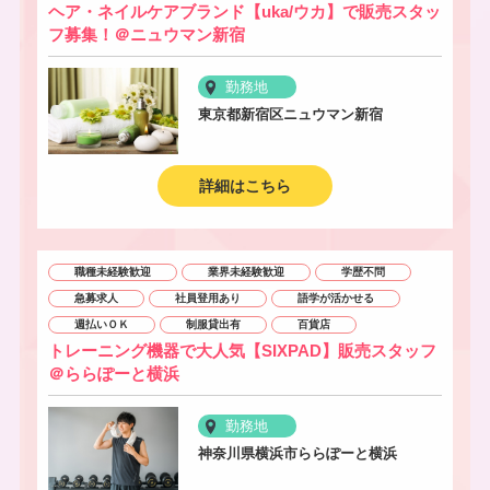
ヘア・ネイルケアブランド【uka/ウカ】で販売スタッ
フ募集！＠ニュウマン新宿
勤務地
東京都新宿区ニュウマン新宿
詳細はこちら
職種未経験歓迎
業界未経験歓迎
学歴不問
急募求人
社員登用あり
語学が活かせる
週払いＯＫ
制服貸出有
百貨店
トレーニング機器で大人気【SIXPAD】販売スタッフ
＠ららぽーと横浜
勤務地
神奈川県横浜市ららぽーと横浜