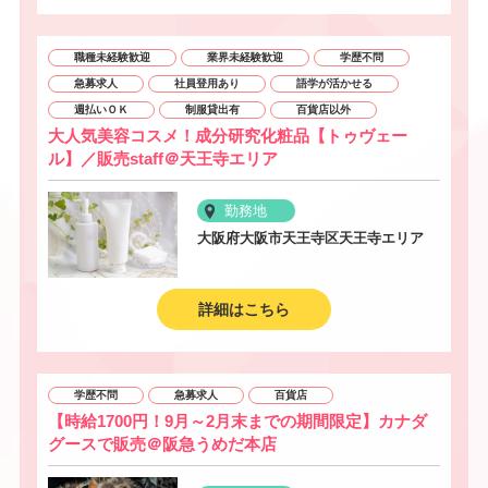
職種未経験歓迎
業界未経験歓迎
学歴不問
急募求人
社員登用あり
語学が活かせる
週払いＯＫ
制服貸出有
百貨店以外
大人気美容コスメ！成分研究化粧品【トゥヴェー
ル】／販売staff＠天王寺エリア
勤務地
大阪府大阪市天王寺区天王寺エリア
詳細はこちら
学歴不問
急募求人
百貨店
【時給1700円！9月～2月末までの期間限定】カナダ
グースで販売＠阪急うめだ本店