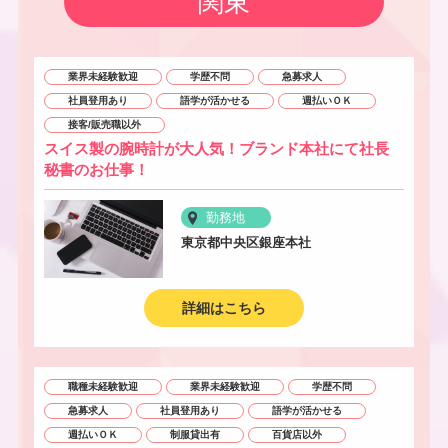
関東
業界未経験歓迎
学歴不問
急募求人
社員登用あり
語学が活かせる
週払いＯＫ
接客/販売職以外
スイス製の腕時計が大人気！ブランド本社にて社長
秘書のお仕事！
勤務地
東京都中央区銀座本社
詳細はこちら
職種未経験歓迎
業界未経験歓迎
学歴不問
急募求人
社員登用あり
語学が活かせる
週払いＯＫ
制服貸出有
百貨店以外