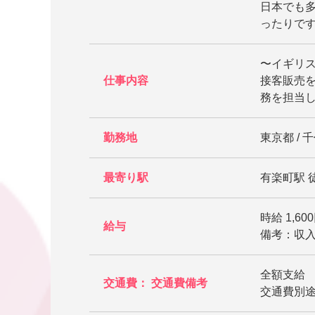
日本でも
ったりで
〜イギリ
仕事内容
接客販売
務を担当
勤務地
東京都 / 
最寄り駅
有楽町駅 徒
時給 1,600
給与
備考：収入
全額支給
交通費： 交通費備考
交通費別