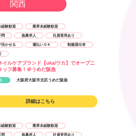
関西
未経験歓迎
業界未経験歓迎
不問
急募求人
社員登用あり
が活かせる
週払いＯＫ
制服貸出有
店
ネイルケアブランド【uka/ウカ】でオープニ
タッフ募集！＠うめだ阪急
大阪府大阪市北区うめだ阪急
地
詳細はこちら
未経験歓迎
業界未経験歓迎
不問
急募求人
社員登用あり