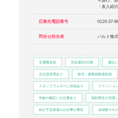
※旅行、
・友人紹介
応募先電話番号
0120-37-8
問合せ担当者
パルド株
交通費支給
完全週休2日制
週払
正社員登用あり
販売・接客経験者歓迎
スタッフフォローに自信あり
ファッショ
年齢の幅広いお仕事あり
福利厚生が充実
紹介予定派遣のお仕事が豊富
未経験ＯＫ