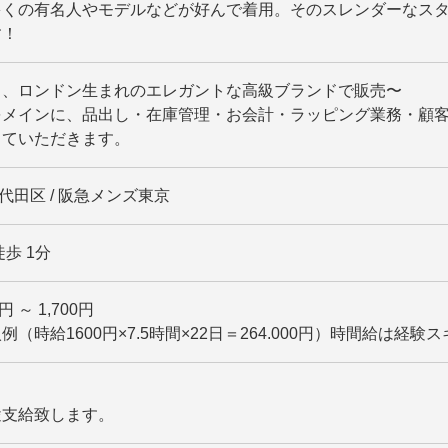
多くの有名人やモデルなどが好んで着用。そのスレンダーなス
す！
ス、ロンドン生まれのエレガントな高級ブランドで販売〜
をメインに、品出し・在庫管理・お会計・ラッピング業務・顧
していただきます。
千代田区 / 阪急メンズ東京
歩 1分
円 ～ 1,700円
例（時給1600円×7.5時間×22日＝264.000円）時間給は
途支給致します。