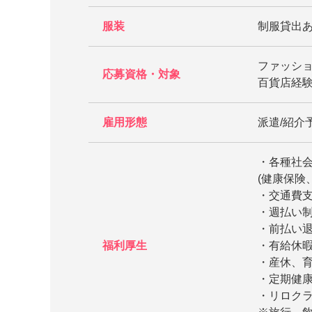
服装
制服貸出
ファッショ
応募資格・対象
百貨店経
雇用形態
派遣/紹介
・各種社
(健康保険
・交通費
・週払い
・前払い
福利厚生
・有給休
・産休、
・定期健康
・リロク