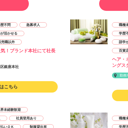
学歴不問
急募求人
職種
学が活かせる
学歴
販売職以外
語学
人気！ブランド本社にて社長
百貨
ヘア・
ングス
央区銀座本社
勤務
はこちら
業界未経験歓迎
人
社員登用あり
職種
週払いＯＫ
制服貸出有
学歴