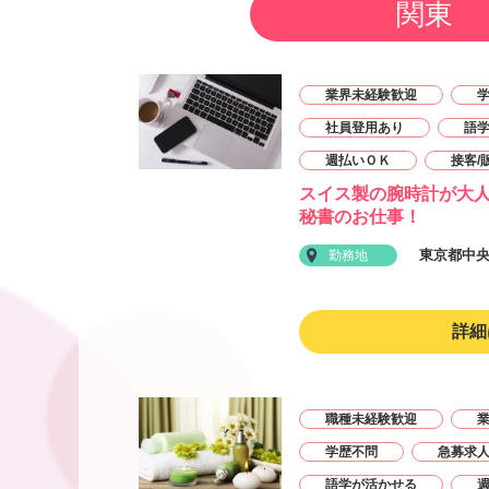
関東
業界未経験歓迎
社員登用あり
語
週払いＯＫ
接客/
スイス製の腕時計が大
秘書のお仕事！
東京都中
勤務地
詳細
職種未経験歓迎
学歴不問
急募求
語学が活かせる