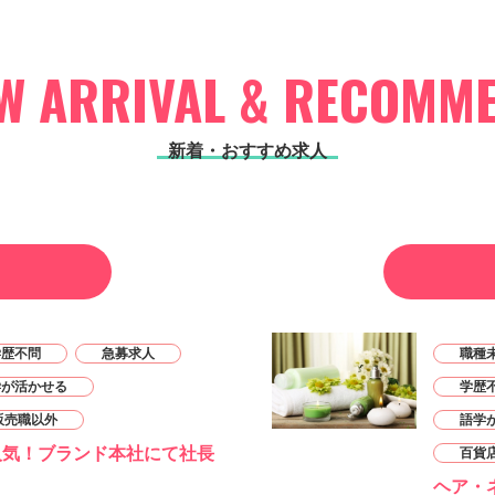
W ARRIVAL & RECOMM
新着・おすすめ求人
学歴不問
急募求人
職種
学が活かせる
学歴
販売職以外
語学
人気！ブランド本社にて社長
百貨
ヘア・