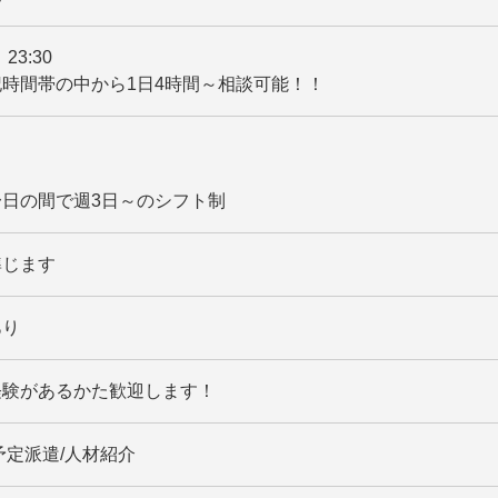
～ 23:30
時間帯の中から1日4時間～相談可能！！
〜日の間で週3日～のシフト制
準じます
あり
経験があるかた歓迎します！
予定派遣/人材紹介