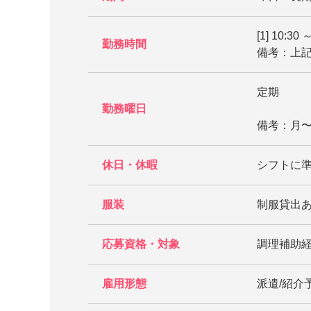
[1] 10:30 
勤務時間
備考：上記
定期
勤務曜日
備考：月
休日・休暇
シフトに
服装
制服貸出
応募資格・対象
調理補助
雇用形態
派遣/紹介