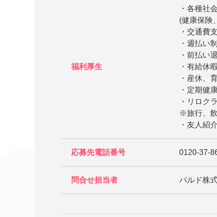
・各種社
(健康保険
・交通費
・週払い
・前払い
福利厚生
・有給休
・産休、
・定期健康
・リロク
※旅行、
・友人紹介
応募先電話番号
0120-37-8
問合せ担当者
パルド株