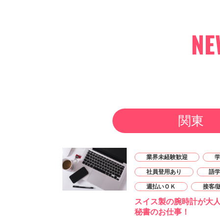
NE
関東
業界未経験歓迎
社員登用あり
語
週払いＯＫ
接客/
スイス製の腕時計が大
秘書のお仕事！