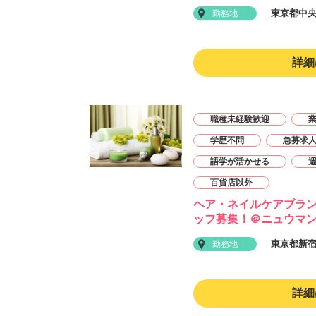
東京都中
勤務地
詳細
職種未経験歓迎
学歴不問
急募求
語学が活かせる
百貨店以外
ヘア・ネイルケアブラン
ッフ募集！＠ニュウマ
東京都新
勤務地
詳細