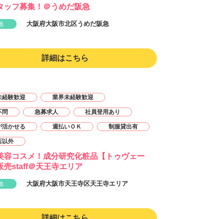
タッフ募集！＠うめだ阪急
大阪府大阪市北区うめだ阪急
地
詳細はこちら
未経験歓迎
業界未経験歓迎
不問
急募求人
社員登用あり
が活かせる
週払いＯＫ
制服貸出有
店以外
美容コスメ！成分研究化粧品【トゥヴェー
売staff＠天王寺エリア
大阪府大阪市天王寺区天王寺エリア
地
詳細はこちら