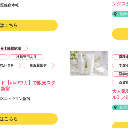
ングス
央区銀座本社
勤務
はこちら
業界未経験歓迎
人
社員登用あり
職種
週払いＯＫ
制服貸出有
学歴
語学
ド【uka/ウカ】で販売スタ
百貨
ン新宿
大人気
ル】／販
宿区ニュウマン新宿
勤務
はこちら