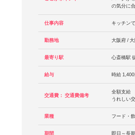
の気分に
仕事内容
キッチン
勤務地
大阪府 / 
最寄り駅
心斎橋駅 徒
給与
時給 1,400
全額支給
交通費： 交通費備考
うれしい交
業種
フード・
期間
即日～長