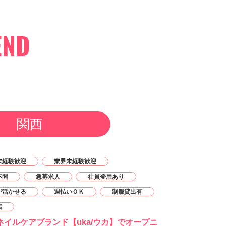
END
関西
未経験歓迎
業界未経験歓迎
不問
急募求人
社員登用あり
が活かせる
週払いＯＫ
制服貸出有
店
ネイルケアブランド【uka/ウカ】でオープニ