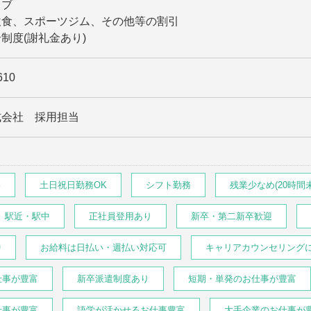
ラブ
飲食、スポーツジム、その他等の割引
制度(謝礼金あり)
610
式会社 採用担当
い
土日祝日勤務OK
シフト勤務
残業少なめ(20時間
駅近・駅中
正社員登用あり
新卒・第二新卒歓迎
中
お給料は日払い・週払い対応可
キャリアカウンセリング
仕事が豊富
新卒派遣制度あり
短期・単発のお仕事が豊富
仕事が豊富
語学が活かせるお仕事豊富
大手企業のお仕事が