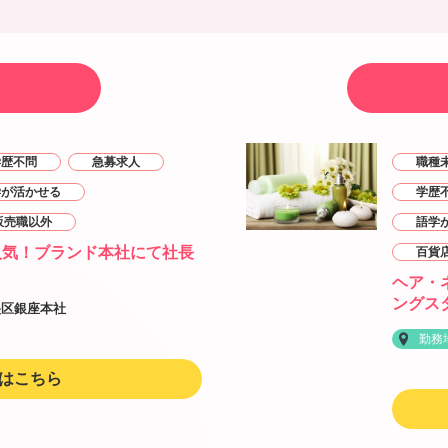
学歴不問
急募求人
職種
学が活かせる
学歴
販売職以外
語学
人気！ブランド本社にて社長
百貨
ヘア・
ングス
央区銀座本社
勤務
はこちら