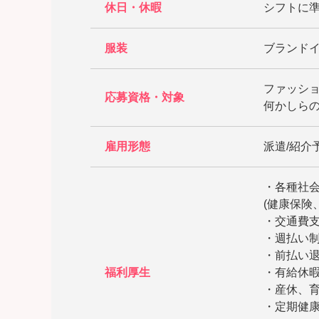
休日・休暇
シフトに準
服装
ブランド
ファッシ
応募資格・対象
何かしらの
雇用形態
派遣/紹介
・各種社
(健康保険
・交通費
・週払い
・前払い
福利厚生
・有給休
・産休、
・定期健康