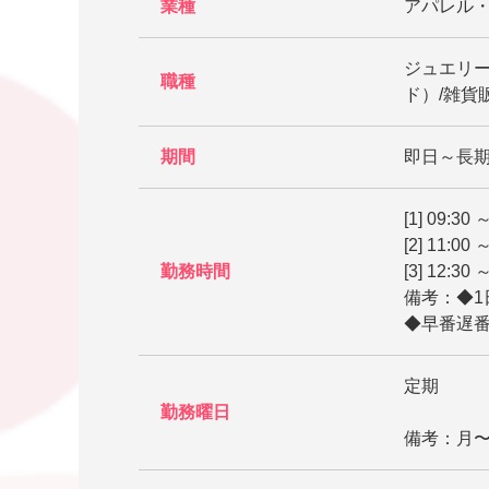
業種
アパレル
ジュエリー
職種
ド）/雑貨
期間
即日～長
[1] 09:30 
[2] 11:00 
勤務時間
[3] 12:30 
備考：◆1
◆早番遅
定期
勤務曜日
備考：月〜