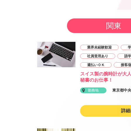
関東
業界未経験歓迎
社員登用あり
語
週払いＯＫ
接客/
スイス製の腕時計が大
秘書のお仕事！
東京都中
勤務地
詳細