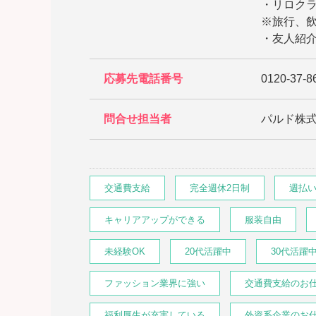
・リロク
※旅行、
・友人紹介
応募先電話番号
0120-37-8
問合せ担当者
パルド株
交通費支給
完全週休2日制
週払
キャリアアップができる
服装自由
未経験OK
20代活躍中
30代活躍
ファッション業界に強い
交通費支給のお
福利厚生が充実している
外資系企業のお