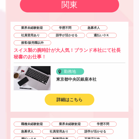
関東
業界未経験歓迎
学歴不問
急募求人
社員登用あり
語学が活かせる
週払いＯＫ
接客/販売職以外
スイス製の腕時計が大人気！ブランド本社にて社長
秘書のお仕事！
勤務地
東京都中央区銀座本社
詳細はこちら
職種未経験歓迎
業界未経験歓迎
学歴不問
急募求人
社員登用あり
語学が活かせる
週払いＯＫ
制服貸出有
百貨店以外