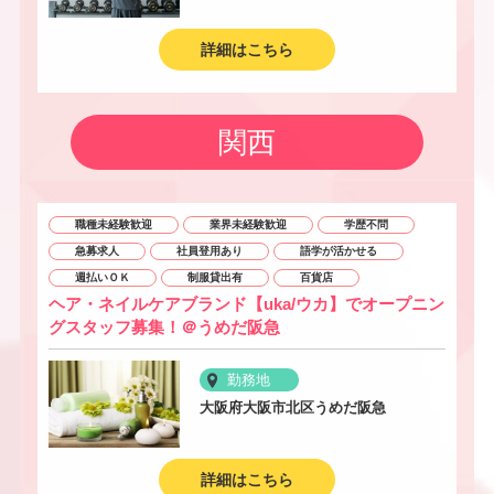
詳細はこちら
関西
職種未経験歓迎
業界未経験歓迎
学歴不問
急募求人
社員登用あり
語学が活かせる
週払いＯＫ
制服貸出有
百貨店
ヘア・ネイルケアブランド【uka/ウカ】でオープニン
グスタッフ募集！＠うめだ阪急
勤務地
大阪府大阪市北区うめだ阪急
詳細はこちら