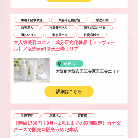
職種未経験歓迎
業界未経験歓迎
学歴不問
急募求人
社員登用あり
語学が活かせる
週払いＯＫ
制服貸出有
百貨店以外
大人気美容コスメ！成分研究化粧品【トゥヴェー
ル】／販売staff＠天王寺エリア
勤務地
大阪府大阪市天王寺区天王寺エリア
詳細はこちら
学歴不問
急募求人
百貨店
【時給1700円！9月～2月末までの期間限定】カナダ
グースで販売＠阪急うめだ本店