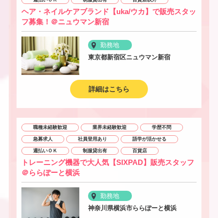
ヘア・ネイルケアブランド【uka/ウカ】で販売スタッ
フ募集！＠ニュウマン新宿
勤務地
東京都新宿区ニュウマン新宿
詳細はこちら
職種未経験歓迎
業界未経験歓迎
学歴不問
急募求人
社員登用あり
語学が活かせる
週払いＯＫ
制服貸出有
百貨店
トレーニング機器で大人気【SIXPAD】販売スタッフ
＠ららぽーと横浜
勤務地
神奈川県横浜市ららぽーと横浜