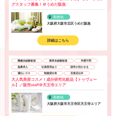
グスタッフ募集！＠うめだ阪急
勤務地
大阪府大阪市北区うめだ阪急
詳細はこちら
職種未経験歓迎
業界未経験歓迎
学歴不問
急募求人
社員登用あり
語学が活かせる
週払いＯＫ
制服貸出有
百貨店以外
大人気美容コスメ！成分研究化粧品【トゥヴェー
ル】／販売staff＠天王寺エリア
勤務地
大阪府大阪市天王寺区天王寺エリア