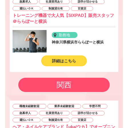
急募求人
社員登用あり
語学が活かせる
週払いＯＫ
制服貸出有
百貨店
トレーニング機器で大人気【SIXPAD】販売スタッフ
＠ららぽーと横浜
勤務地
神奈川県横浜市ららぽーと横浜
詳細はこちら
関西
職種未経験歓迎
業界未経験歓迎
学歴不問
急募求人
社員登用あり
語学が活かせる
週払いＯＫ
制服貸出有
百貨店
ヘア・ネイルケアブランド【uka/ウカ】でオープニン