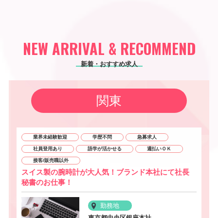
NEW ARRIVAL & RECOMMEND
新着・おすすめ求人
関東
業界未経験歓迎
学歴不問
急募求人
社員登用あり
語学が活かせる
週払いＯＫ
接客/販売職以外
スイス製の腕時計が大人気！ブランド本社にて社長
秘書のお仕事！
勤務地
東京都中央区銀座本社