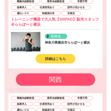
職種未経験歓迎
業界未経験歓迎
学歴不問
急募求人
社員登用あり
語学が活かせる
週払いＯＫ
制服貸出有
百貨店
トレーニング機器で大人気【SIXPAD】販売スタッフ
＠ららぽーと横浜
勤務地
神奈川県横浜市ららぽーと横浜
詳細はこちら
関西
職種未経験歓迎
業界未経験歓迎
学歴不問
急募求人
社員登用あり
語学が活かせる
週払いＯＫ
制服貸出有
百貨店