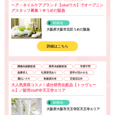
ヘア・ネイルケアブランド【uka/ウカ】でオープニン
グスタッフ募集！＠うめだ阪急
勤務地
大阪府大阪市北区うめだ阪急
詳細はこちら
職種未経験歓迎
業界未経験歓迎
学歴不問
急募求人
社員登用あり
語学が活かせる
週払いＯＫ
制服貸出有
百貨店以外
大人気美容コスメ！成分研究化粧品【トゥヴェー
ル】／販売staff＠天王寺エリア
勤務地
大阪府大阪市天王寺区天王寺エリア