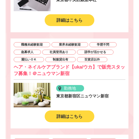
詳細はこちら
職種未経験歓迎
業界未経験歓迎
学歴不問
急募求人
社員登用あり
語学が活かせる
週払いＯＫ
制服貸出有
百貨店以外
ヘア・ネイルケアブランド【uka/ウカ】で販売スタッ
フ募集！＠ニュウマン新宿
勤務地
東京都新宿区ニュウマン新宿
詳細はこちら