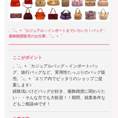
,゜.:。+゜カジュアル～インポートまでいろいろ！バッグ・
服飾雑貨販売のお仕事,゜.:。+゜
ここがポイント
,゜.:。+゜カジュアルバッグ～インポートバッ
グ、旅行バッグなど、実用性たっぷりのバッグ販
売,゜.:。+゜エリア内でピッタリのショップご提
案します♪
経験浅いけどバッグが好き、服飾雑貨に関わりた
い・・そんな方でも大歓迎！！期間、就業条件な
どもご相談okです！