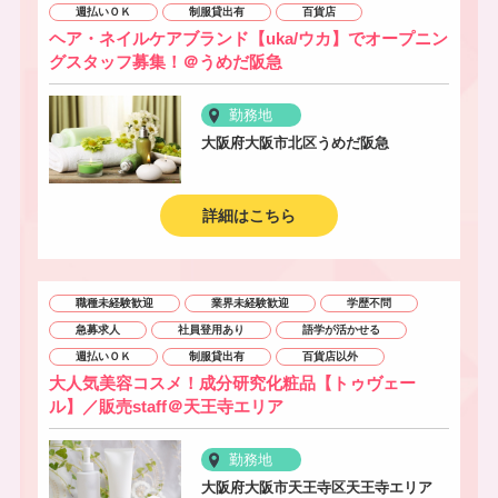
週払いＯＫ
制服貸出有
百貨店
ヘア・ネイルケアブランド【uka/ウカ】でオープニン
グスタッフ募集！＠うめだ阪急
勤務地
大阪府大阪市北区うめだ阪急
詳細はこちら
職種未経験歓迎
業界未経験歓迎
学歴不問
急募求人
社員登用あり
語学が活かせる
週払いＯＫ
制服貸出有
百貨店以外
大人気美容コスメ！成分研究化粧品【トゥヴェー
ル】／販売staff＠天王寺エリア
勤務地
大阪府大阪市天王寺区天王寺エリア