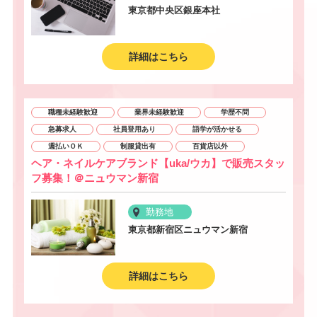
東京都中央区銀座本社
詳細はこちら
職種未経験歓迎
業界未経験歓迎
学歴不問
急募求人
社員登用あり
語学が活かせる
週払いＯＫ
制服貸出有
百貨店以外
ヘア・ネイルケアブランド【uka/ウカ】で販売スタッ
フ募集！＠ニュウマン新宿
勤務地
東京都新宿区ニュウマン新宿
詳細はこちら