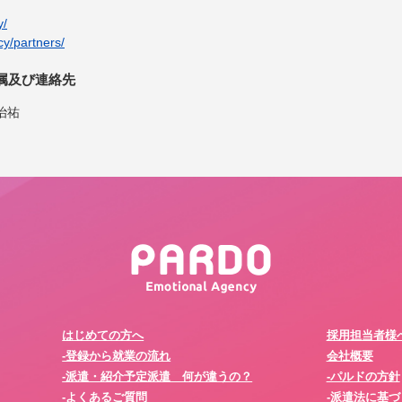
y/
cy/partners/
属及び連絡先
治祐
はじめての方へ
採用担当者様
-登録から就業の流れ
会社概要
-派遣・紹介予定派遣 何が違うの？
-パルドの方針
-よくあるご質問
-派遣法に基