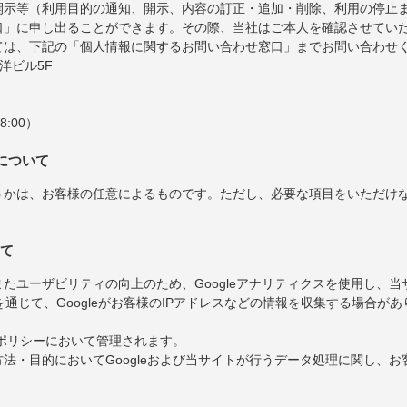
開示等（利用目的の通知、開示、内容の訂正・追加・削除、利用の停止
口」に申し出ることができます。その際、当社はご本人を確認させてい
ては、下記の「個人情報に関するお問い合わせ窓口」までお問い合わせ
東洋ビル5F
8:00）
について
うかは、お客様の任意によるものです。ただし、必要な項目をいただけ
いて
たユーザビリティの向上のため、Googleアナリティクスを使用し、
を通じて、Googleがお客様のIPアドレスなどの情報を収集する場合があ
ーポリシーにおいて管理されます。
法・目的においてGoogleおよび当サイトが行うデータ処理に関し、