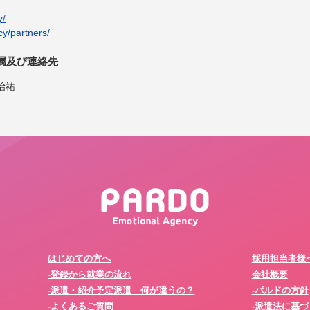
y/
cy/partners/
属及び連絡先
治祐
はじめての方へ
採用担当者様
-登録から就業の流れ
会社概要
-派遣・紹介予定派遣 何が違うの？
-パルドの方針
-よくあるご質問
-派遣法に基