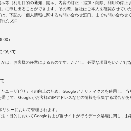
開示等（利用目的の通知、開示、内容の訂正・追加・削除、利用の停止
口」に申し出ることができます。その際、当社はご本人を確認させてい
ては、下記の「個人情報に関するお問い合わせ窓口」までお問い合わせ
東洋ビル5F
8:00）
について
うかは、お客様の任意によるものです。ただし、必要な項目をいただけ
いて
たユーザビリティの向上のため、Googleアナリティクスを使用し、
を通じて、Googleがお客様のIPアドレスなどの情報を収集する場合があ
ーポリシーにおいて管理されます。
法・目的においてGoogleおよび当サイトが行うデータ処理に関し、