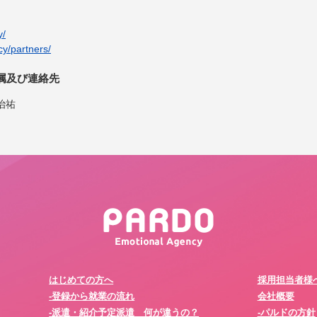
y/
cy/partners/
属及び連絡先
治祐
はじめての方へ
採用担当者様
-登録から就業の流れ
会社概要
-派遣・紹介予定派遣 何が違うの？
-パルドの方針