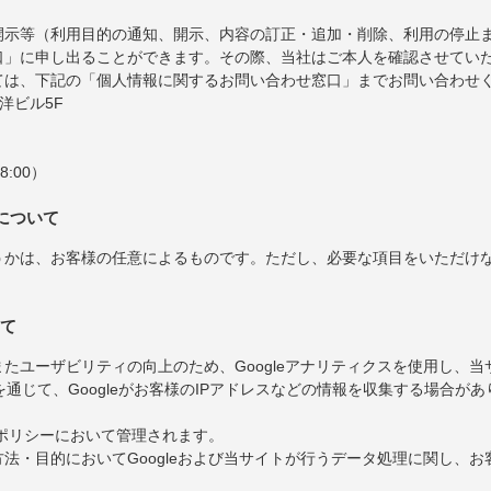
開示等（利用目的の通知、開示、内容の訂正・追加・削除、利用の停止
口」に申し出ることができます。その際、当社はご本人を確認させてい
ては、下記の「個人情報に関するお問い合わせ窓口」までお問い合わせ
東洋ビル5F
8:00）
について
うかは、お客様の任意によるものです。ただし、必要な項目をいただけ
いて
たユーザビリティの向上のため、Googleアナリティクスを使用し、
を通じて、Googleがお客様のIPアドレスなどの情報を収集する場合があ
ーポリシーにおいて管理されます。
法・目的においてGoogleおよび当サイトが行うデータ処理に関し、