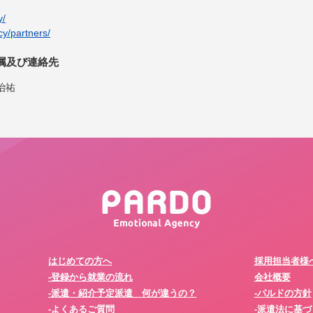
y/
cy/partners/
属及び連絡先
治祐
はじめての方へ
採用担当者様
-登録から就業の流れ
会社概要
-派遣・紹介予定派遣 何が違うの？
-パルドの方針
-よくあるご質問
-派遣法に基