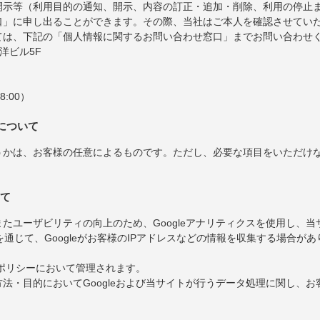
開示等（利用目的の通知、開示、内容の訂正・追加・削除、利用の停止
口」に申し出ることができます。その際、当社はご本人を確認させてい
ては、下記の「個人情報に関するお問い合わせ窓口」までお問い合わせ
東洋ビル5F
8:00）
について
うかは、お客様の任意によるものです。ただし、必要な項目をいただけ
いて
たユーザビリティの向上のため、Googleアナリティクスを使用し、
を通じて、Googleがお客様のIPアドレスなどの情報を収集する場合があ
ーポリシーにおいて管理されます。
法・目的においてGoogleおよび当サイトが行うデータ処理に関し、