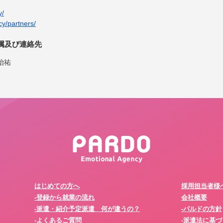
y/
cy/partners/
属及び連絡先
治祐
はじめての方へ
採用担当者様
-登録から就業の流れ
会社概要
-派遣・紹介予定派遣 何が違うの？
-パルドの方針
-よくあるご質問
-派遣法に基