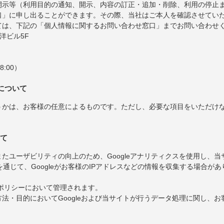
開示等（利用目的の通知、開示、内容の訂正・追加・削除、利用の停止
口」に申し出ることができます。その際、当社はご本人を確認させてい
ては、下記の「個人情報に関するお問い合わせ窓口」までお問い合わせ
東洋ビル5F
8:00）
について
うかは、お客様の任意によるものです。ただし、必要な項目をいただけ
いて
たユーザビリティの向上のため、Googleアナリティクスを使用し、
を通じて、Googleがお客様のIPアドレスなどの情報を収集する場合があ
ーポリシーにおいて管理されます。
法・目的においてGoogleおよび当サイトが行うデータ処理に関し、