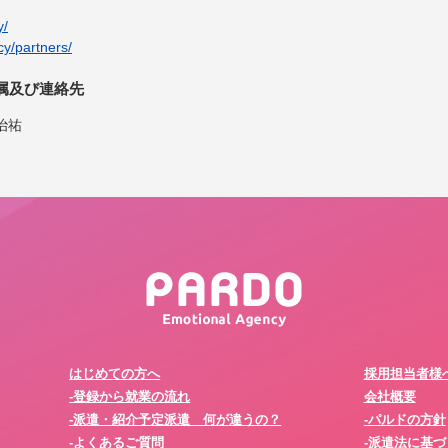
y/
cy/partners/
属及び連絡先
治祐
はじめての方へ
採用担当者様
-登録から就業の流れ
会社概要
-派遣・紹介予定派遣 何が違うの？
-パルドの方針
-よくあるご質問
-派遣法に基