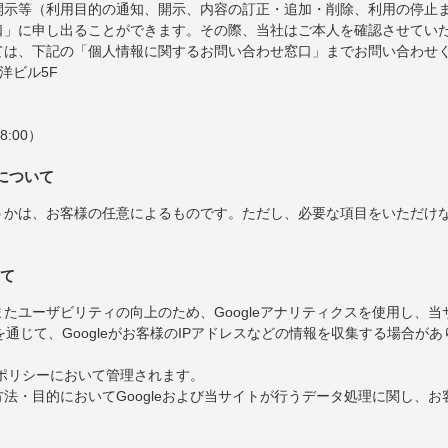
開示等（利用目的の通知、開示、内容の訂正・追加・削除、利用の停止
口」に申し出ることができます。その際、当社はご本人を確認させてい
ては、下記の「個人情報に関するお問い合わせ窓口」までお問い合わせ
東洋ビル5F
8:00）
について
うかは、お客様の任意によるものです。ただし、必要な項目をいただけ
いて
たユーザビリティの向上のため、Googleアナリティクスを使用し、
を通じて、Googleがお客様のIPアドレスなどの情報を収集する場合があ
ーポリシーにおいて管理されます。
法・目的においてGoogleおよび当サイトが行うデータ処理に関し、