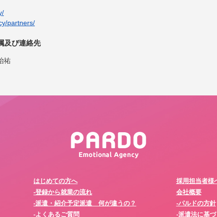
y/
cy/partners/
属及び連絡先
治祐
はじめての方へ
採用担当者様
-登録から就業の流れ
会社概要
-派遣・紹介予定派遣 何が違うの？
-パルドの方針
-よくあるご質問
-派遣法に基