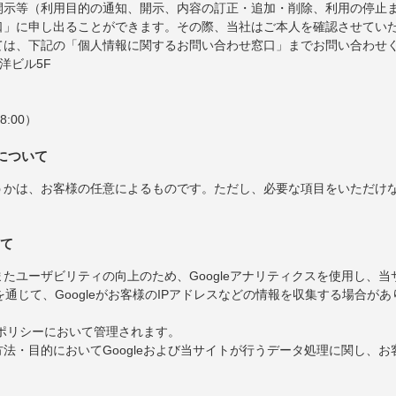
開示等（利用目的の通知、開示、内容の訂正・追加・削除、利用の停止
口」に申し出ることができます。その際、当社はご本人を確認させてい
ては、下記の「個人情報に関するお問い合わせ窓口」までお問い合わせ
東洋ビル5F
8:00）
について
うかは、お客様の任意によるものです。ただし、必要な項目をいただけ
いて
たユーザビリティの向上のため、Googleアナリティクスを使用し、
を通じて、Googleがお客様のIPアドレスなどの情報を収集する場合があ
ーポリシーにおいて管理されます。
法・目的においてGoogleおよび当サイトが行うデータ処理に関し、