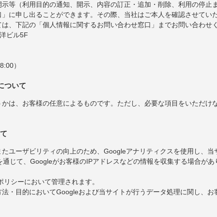
開示等（利用目的の通知、開示、内容の訂正・追加・削除、利用の停止
口」に申し出ることができます。その際、当社はご本人を確認させてい
ては、下記の「個人情報に関するお問い合わせ窓口」までお問い合わせ
東洋ビル5F
8:00）
について
うかは、お客様の任意によるものです。ただし、必要な項目をいただけ
いて
たユーザビリティの向上のため、Googleアナリティクスを使用し、
を通じて、Googleがお客様のIPアドレスなどの情報を収集する場合があ
ーポリシーにおいて管理されます。
法・目的においてGoogleおよび当サイトが行うデータ処理に関し、