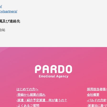
y/
cy/partners/
属及び連絡先
治祐
はじめての方へ
採用担当者様
-登録から就業の流れ
会社概要
-派遣・紹介予定派遣 何が違うの？
-パルドの方針
-よくあるご質問
-派遣法に基