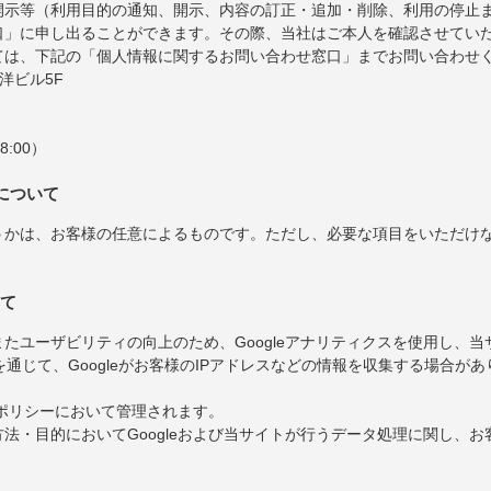
開示等（利用目的の通知、開示、内容の訂正・追加・削除、利用の停止
口」に申し出ることができます。その際、当社はご本人を確認させてい
ては、下記の「個人情報に関するお問い合わせ窓口」までお問い合わせ
東洋ビル5F
8:00）
について
うかは、お客様の任意によるものです。ただし、必要な項目をいただけ
いて
たユーザビリティの向上のため、Googleアナリティクスを使用し、
を通じて、Googleがお客様のIPアドレスなどの情報を収集する場合があ
ーポリシーにおいて管理されます。
法・目的においてGoogleおよび当サイトが行うデータ処理に関し、