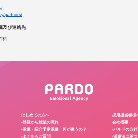
y/
cy/partners/
属及び連絡先
治祐
はじめての方へ
採用担当者様
-登録から就業の流れ
会社概要
-派遣・紹介予定派遣 何が違うの？
-パルドの方針
-よくあるご質問
-派遣法に基