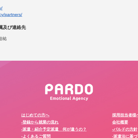
y/
cy/partners/
属及び連絡先
治祐
はじめての方へ
採用担当者様
-登録から就業の流れ
会社概要
-派遣・紹介予定派遣 何が違うの？
-パルドの方針
-よくあるご質問
-派遣法に基