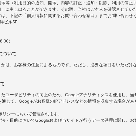
開示等（利用目的の通知、開示、内容の訂正・追加・削除、利用の停止
口」に申し出ることができます。その際、当社はご本人を確認させてい
ては、下記の「個人情報に関するお問い合わせ窓口」までお問い合わせ
東洋ビル5F
8:00）
について
うかは、お客様の任意によるものです。ただし、必要な項目をいただけ
いて
たユーザビリティの向上のため、Googleアナリティクスを使用し、
を通じて、Googleがお客様のIPアドレスなどの情報を収集する場合があ
ーポリシーにおいて管理されます。
法・目的においてGoogleおよび当サイトが行うデータ処理に関し、